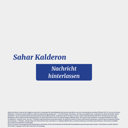
Sahar Kalderon
Nachricht
hinterlassen
Sahar Kalderon, besitzt die doppelte israelisch-französische Staatsbürgerschaft und ist das dritte von vier Geschwistern aus dem Kibbutz Nir Oz. Sie ist ein liebes
Mädchen, charmant und freundlich. Sahar ist sehr gesellig und kreativ – sie liebt Kunst, Zeichnen, mit Ton zu modellieren, zudem hat sie Spaß an Musik, Mode
und Make-up. Sie mag koreanischen Pop und ist Fan von Billie Eilish, außerdem spielt sie Bass-Gitarre. Sahar liebt Menschen und Tiere und hat eine sehr enge
Bindung zu allen ihren Familienmitgliedern. Sie hilft ihren Eltern viel mit ihrem jüngeren Bruder Erez. Sie macht Yoga und hatte ein enges Verhältnis zu ihrer
Großmutter, Carmela Dan, die am 7. Oktober tragischerweise ermordet wurde. Sie spielten immer Schach und Karten zusammen, und backten zusammen Kekse.
Am Samstag, 7. Oktober, wurde Sahar mit ihrem Vater Ofer und ihrem 13-jährigen Bruder Erez aus ihrem Zuhause im Kibbuz durch Hamas-Terroristen entführt
und in den Gazastreifen verschleppt.
Nach 52 Tagen in Gefangenschaft wurden Erez und Sahar als Teil des befristeten Waffenstillstandsabkommens freigelassen. Hadar, Ofers Exfrau und die Mutter
der Kinder, engagiert sich aktiv für seine Freilassung.