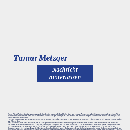
Tamar Metzger
Nachricht
hinterlassen
Tamar (Tami) Metzger ist eine hingebungsvolle Großmutter aus dem Kibbuz Nir Oz. Tami und ihr Mann Yoram haben drei Kinder und sieben Enkelkinder. Tami
kam in den 1970er Jahren in den Kibbuz und leistete einen wichtigen Beitrag zum Kibbuzleben, von der Betreuung von Kleinkindern über die Erziehung bis hin
zur Leitung des Supermarkts.
Tami hat es immer genossen,mit einer Zigarette in Ruhe auf ihrem Balkon zu sitzen, sich in Zeitungen zu vertiefen und Kreuzworträtsel zu lösen. Sie liebt Bücher
und Telenovelas.
Am 7. Oktober wurden Tami und Yoram, ein 80-jähriger Diabetiker von Hamas-Terroristen gewaltsam aus ihrem Haus im Kibbuz Nir Oz entführt. Die beiden
fanden sich erst in den engen Hamas-Tunneln in Gaza wieder. Zusammen mit Freunden aus Nir Oz und Nir Am mussten sie unvorstellbare Bedingungen ertragen.
Die Hamas veröffentlichte ein erschütterndes Video, das drei Geiseln zeigt: Yoram Metzger, Chaim Peri und Amiram Cooper. Das von der IDF entdeckte
Gefangenenlager tief in einem Tunnel in Khan Yunis, Gaza, bestätigt die harten Bedingungen, denen die Geiseln ausgesetzt waren. Sie hatten nur wenig Luft und
kein Tageslicht. Tami wurde Ende November im Rahmen einer vorübergehenden Waffenstillstandsvereinbarung freigelassen. Yoram wird immer noch in Gaza als